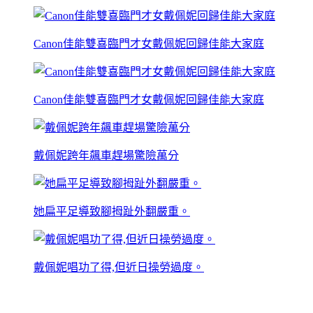
Canon佳能雙喜臨門才女戴佩妮回歸佳能大家庭
Canon佳能雙喜臨門才女戴佩妮回歸佳能大家庭
戴佩妮跨年飆車趕場驚險萬分
她扁平足導致腳拇趾外翻嚴重。
戴佩妮唱功了得,但近日操勞過度。