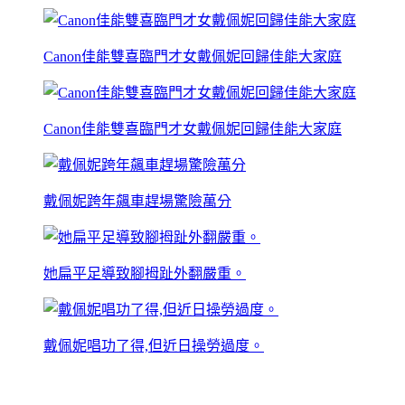
Canon佳能雙喜臨門才女戴佩妮回歸佳能大家庭
Canon佳能雙喜臨門才女戴佩妮回歸佳能大家庭
戴佩妮跨年飆車趕場驚險萬分
她扁平足導致腳拇趾外翻嚴重。
戴佩妮唱功了得,但近日操勞過度。