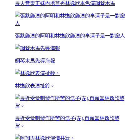
最火音樂正妹內地首秀林逸欣本色演鋼琴木馬
張默飾演的阿明和林逸欣飾演的李清子是一對戀人
鋼琴木馬先導海報
林逸欣表演扯鈴。
最近受骨刺發作所苦的浩子(左),自願當林逸欣墊
背。