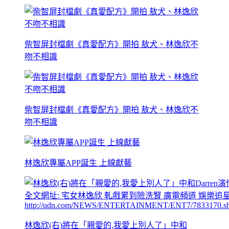
柴智屏封檔劇《真愛配方》開拍 敖犬、林逸欣不
吻不相識
柴智屏封檔劇《真愛配方》開拍 敖犬、林逸欣不
吻不相識
林逸欣專屬APP誕生 上線獻藝
林逸欣(右)將在「親愛的,我愛上別人了」中和