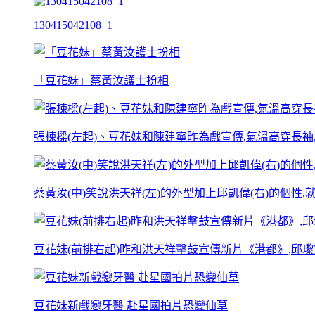
130415042108_1
「豆花妹」蔡黃汝護士扮相
張棟樑(左起)、豆花妹和陳建寧昨為戲宣傳,氣溫高穿長袖,
蔡黃汝(中)笑說洪天祥(左)的外型加上邱凱偉(右)的個性
豆花妹(前排右起)昨和洪天祥擊鼓宣傳新片《港都》,邱
豆花妹新戲戀牙醫 赴星國拍片恐變仙草