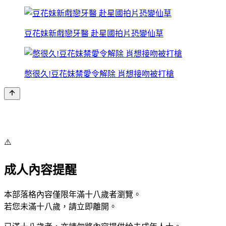
豆花妹新戲戀牙醫 赴星國拍片恐變仙草
憋很久!豆花妹禁愛令解除 肖想接吻被打槍
⚠️
成人內容提醒
本部落格內容僅限年滿十八歲者瀏覽。
若您未滿十八歲，請立即離開。