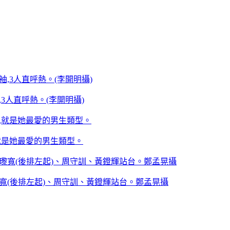
3人直呼熱。(李開明攝)
,就是她最愛的男生類型。
瓈寬(後排左起)、周守訓、黃鐙輝站台。鄭孟晃攝