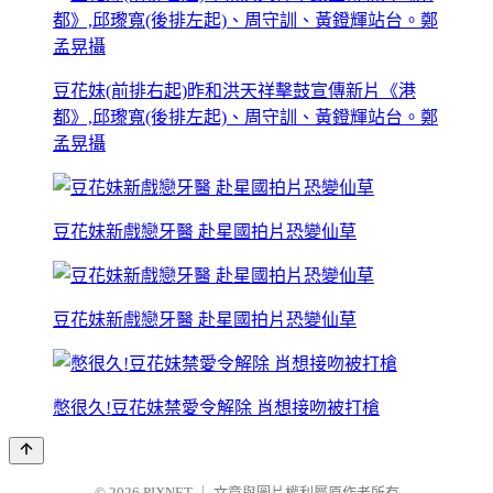
豆花妹(前排右起)昨和洪天祥擊鼓宣傳新片《港
都》,邱瓈寬(後排左起)、周守訓、黃鐙輝站台。鄭
孟晃攝
豆花妹新戲戀牙醫 赴星國拍片恐變仙草
豆花妹新戲戀牙醫 赴星國拍片恐變仙草
憋很久!豆花妹禁愛令解除 肖想接吻被打槍
© 2026
PIXNET
｜
文章與圖片權利屬原作者所有