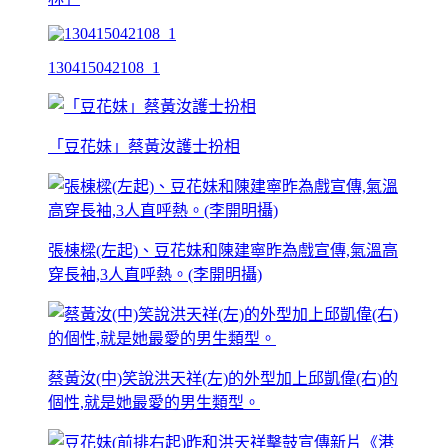
130415042108_1
「豆花妹」蔡黃汝護士扮相
張棟樑(左起)、豆花妹和陳建寧昨為戲宣傳,氣溫高
穿長袖,3人直呼熱。(李開明攝)
蔡黃汝(中)笑說洪天祥(左)的外型加上邱凱偉(右)的
個性,就是她最愛的男生類型。