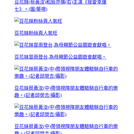
豆花妹(蔡黃汝)和辰亦儒(右)主演《我愛幸運
七》。(圖/華視)
豆花妹粉絲頁人氣旺
豆花妹冒雨登台,為母親節公益園遊會獻唱。
豆花妹蔡黃汝(中)帶領視障朋友體驗騎自行車的樂
趣。(記者邱榮吉/攝影)
豆花妹蔡黃汝(中)帶領視障朋友體驗騎自行車的樂
趣。(記者邱榮吉/攝影)