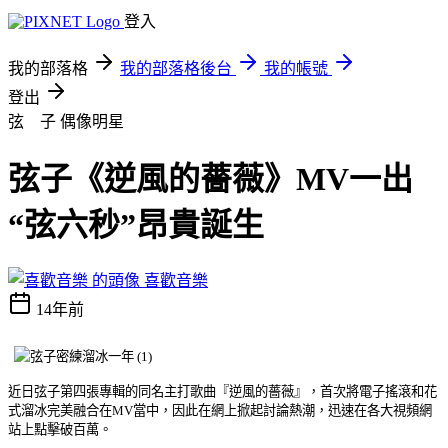
登入
我的部落格
我的部落格後台
我的帳號
登出
弦 子
偶像明星
弦子《逆風的薔薇》MV一出
“弦六秒”昂貴誕生
喜歡音樂
14年前
近日弦子第四張專輯的同名主打歌曲『逆風的薔薇』，首次將電子搖滾和花
式溜冰完美融合在
MV
當中，因此在網上掀起討論熱潮，迅速在各大視頻網
站上點擊破百萬。