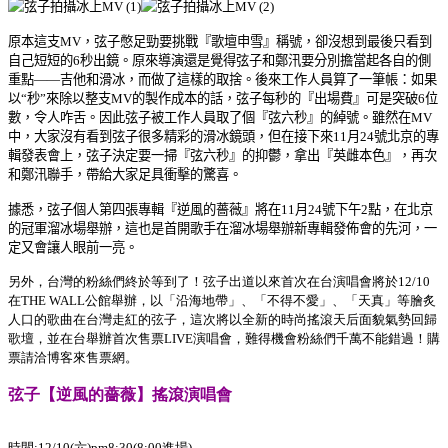
原本這支
MV
，弦子憋足勁要挑戰『歌壇申雪』稱號，卻沒想到最後只看到
自己短短的
6
秒出鏡。原來導演還是覺得弦子和鄭汛要分別擔當起各自的側
重點——吉他和滑冰，而做了這樣的取捨。後來工作人員算了一筆帳：如果
以“秒”來除以整支
MV
的製作成本的話，弦子每秒的『出場費』可是突破
6
位
數，令人咋舌。因此弦子被工作人員取了個『弦六秒』的綽號。雖然在
MV
中，大家沒有看到弦子很多精彩的滑冰鏡頭，但在接下來
11
月
24
號北京的專
輯發表會上，弦子決定要一掃『弦六秒』的抑鬱，拿出『英雌本色』，再次
和鄭汛聯手，帶給大家足具衝擊的驚喜。
據悉，弦子個人第四張專輯『逆風的薔薇』將在
11
月
24
號下午
2
點，在北京
的冠軍溜冰場舉辦，這也是首開歌手在溜冰場舉辦新專輯發佈會的先河，一
定又會讓人眼前一亮。
另外，台灣的粉絲們終於等到了！弦子出道以來首次在台演唱會將於12/10
在THE WALL公館舉辦，以「沿海地帶」、「不得不愛」、「天真」等膾炙
人口的歌曲在台灣走紅的弦子，這次將以全新的時尚搖滾天后面貌氣勢回歸
歌壇，並在台舉辦首次售票LIVE演唱會，難得機會粉絲們千萬不能錯過！購
票請洽博客來售票網。
弦子【逆風的薔薇】搖滾演唱會
時間:12/10(六)pm8:30(8:00進場)