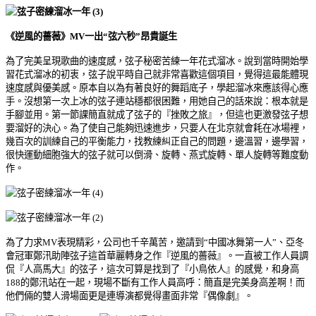
《逆風的薔薇》
MV
一出
“弦六秒”昂貴誕生
為了完美呈現歌曲的速度感，弦子秘密苦練一年花式溜冰。說到當時開始學
習花式溜冰的初衷，弦子說平時自己就非常喜歡這個項目，覺得這最能體現
速度感與優美感。原本自以為有著良好的舞蹈底子，學起溜冰來應該得心應
手。沒想第一次上冰的弦子連站穩都很困難，用她自己的話來說：根本就是
手腳並用。第一節課簡直就成了弦子的『挫敗之旅』，但這也更激發弦子想
要溜好的決心。為了使自己能夠迅速進步，只要人在北京就會耗在冰場裡，
幾百次的訓練自己的平衡能力，找教練糾正自己的問題，邊溫習，邊學習，
很快運動細胞強大的弦子就可以倒滑、旋轉、燕式旋轉、單人旋轉等難度動
作。
為了力求
MV
表現精彩，公司也千辛萬苦，邀請到“中國冰舞第一人”、亞冬
會冠軍鄭汛助陣弦子這首華麗轉身之作『逆風的薔薇』。一直被工作人員調
侃『人高馬大』的弦子，這次可算是找到了『小鳥依人』的感覺，和身高
188
的鄭汛站在一起，現場不斷有工作人員高呼：簡直是完美身高差啊！而
他們倆的雙人滑場面更是連導演都覺得畫面非常『偶像劇』。