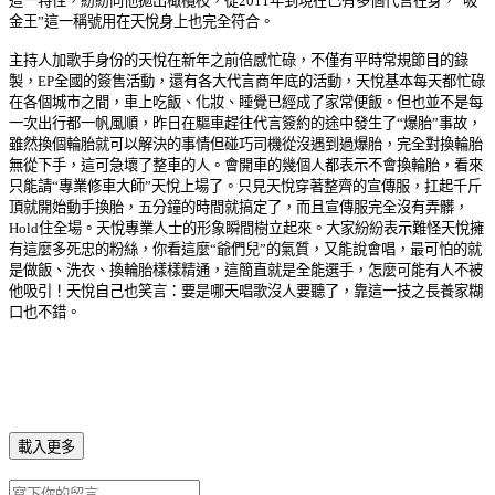
這一特性，紛紛向他拋出橄欖枝，從2011年到現在已有多個代言在身，“吸
金王”這一稱號用在天悅身上也完全符合。
主持人加歌手身份的天悅在新年之前倍感忙碌，不僅有平時常規節目的錄
製，EP全國的簽售活動，還有各大代言商年底的活動，天悅基本每天都忙碌
在各個城市之間，車上吃飯、化妝、睡覺已經成了家常便飯。但也並不是每
一次出行都一帆風順，昨日在驅車趕往代言簽約的途中發生了“爆胎”事故，
雖然換個輪胎就可以解決的事情但碰巧司機從沒遇到過爆胎，完全對換輪胎
無從下手，這可急壞了整車的人。會開車的幾個人都表示不會換輪胎，看來
只能請“專業修車大師”天悅上場了。只見天悅穿著整齊的宣傳服，扛起千斤
頂就開始動手換胎，五分鐘的時間就搞定了，而且宣傳服完全沒有弄髒，
Hold住全場。天悅專業人士的形象瞬間樹立起來。大家紛紛表示難怪天悅擁
有這麼多死忠的粉絲，你看這麼“爺們兒”的氣質，又能說會唱，最可怕的就
是做飯、洗衣、換輪胎樣樣精通，這簡直就是全能選手，怎麼可能有人不被
他吸引！天悅自己也笑言：要是哪天唱歌沒人要聽了，靠這一技之長養家糊
口也不錯。
載入更多